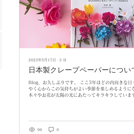
2023年5月17日
∙
3
分
日本製クレープペーパーについ
Blog、お久しぶりです。 ここ3年ほどの内向きな
やく心からこの気持ちがよい季節を楽しめるように
木々やお花が太陽の光にあたってキラキラしていま
活動をしていてもふわっと入ってくる風がとても心
す。...
96
0