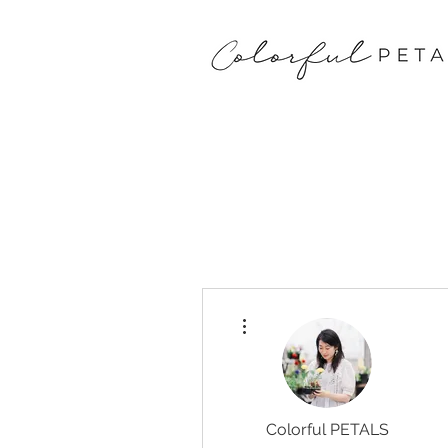
その他
Colorful PETALS