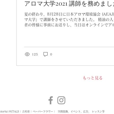
アロマ大学2021 講師を務めまし
夏の終わり、8月28日に日本アロマ環境協会 (AEA
マ大学」で講師をさせていただきました。 精油の入
者の皆様に事前にお送りし、当日はオンラインでア
フラワーを作っていただくというものです。...
125
0
もっと見る
olorful PETALS | 吉村彩 | ペーパーフラワー |
空間装飾、イベント
、広告、 レッスン
等