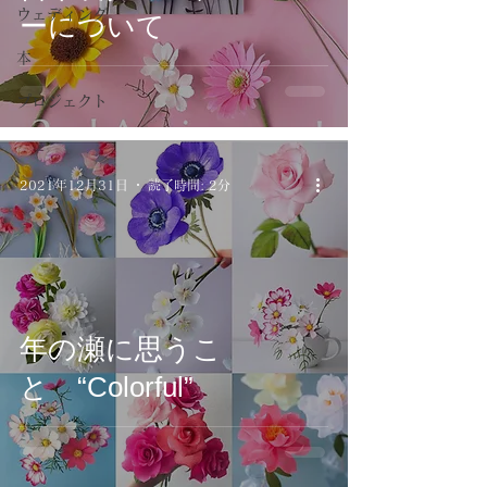
ウェディング
ーについて
本
プロジェクト
2021年12月31日
読了時間: 2分
年の瀬に思うこ
と “Colorful”