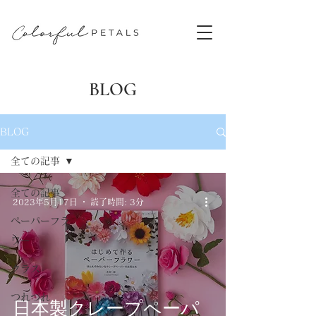
​BLOG
BLOG
全ての記事
全ての記事
2023年5月17日
読了時間: 3分
ペーパーフラ
ワー
クラス
つれづれ
日本製クレープペーパ